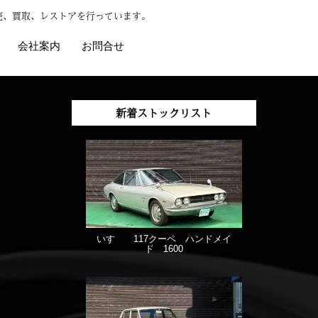
売、買取、レストアを行っています。
会社案内
お問合せ
新着ストックリスト
いすゞ 117クーペ ハンドメイ
ド 1600