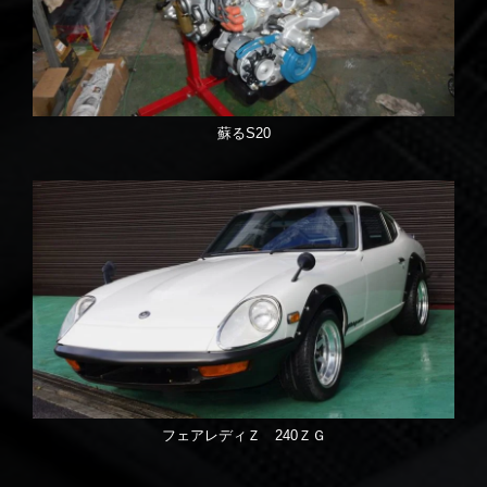
蘇るS20
フェアレディＺ 240ＺＧ